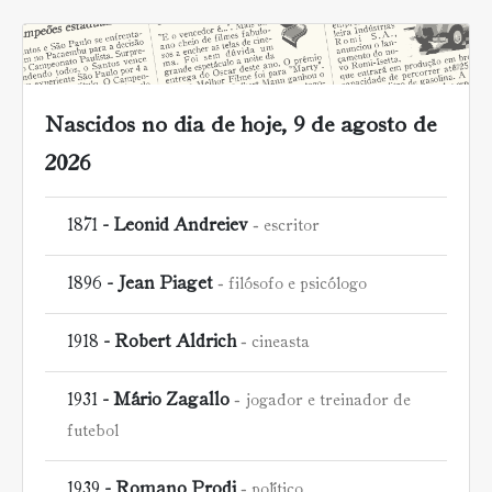
Nascidos no dia de hoje, 9 de agosto de
2026
1871 -
Leonid Andreiev
escritor
1896 -
Jean Piaget
filósofo e psicólogo
1918 -
Robert Aldrich
cineasta
1931 -
Mário Zagallo
jogador e treinador de
futebol
1939 -
Romano Prodi
político